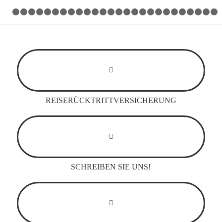
1
2
3
4
5
6
7
8
9
10
11
12
13
14
15
16
17
18
19
20
2
REISERÜCKTRITTVERSICHERUNG
SCHREIBEN SIE UNS!