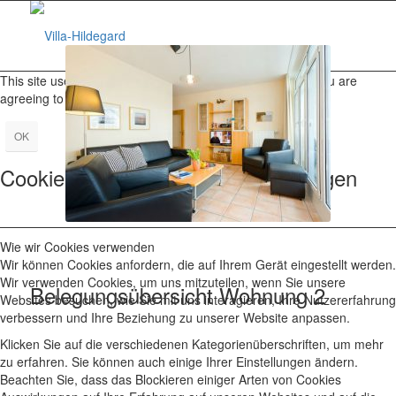
This site uses cookies. By continuing to browse the site, you are
agreeing to our use of cookies.
OK
Cookie- und Datenschutzeinstellungen
Wie wir Cookies verwenden
Wir können Cookies anfordern, die auf Ihrem Gerät eingestellt werden.
Wir verwenden Cookies, um uns mitzuteilen, wenn Sie unsere
Belegungsübersicht Wohnung 2
Websites besuchen, wie Sie mit uns interagieren, Ihre Nutzererfahrung
verbessern und Ihre Beziehung zu unserer Website anpassen.
Klicken Sie auf die verschiedenen Kategorienüberschriften, um mehr
zu erfahren. Sie können auch einige Ihrer Einstellungen ändern.
Beachten Sie, dass das Blockieren einiger Arten von Cookies